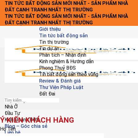
Chuyển
TIN TỨC BẤT ĐỘNG SẢN MỚI NHẤT - SẢN PHẨM NHÀ
đến
ĐẤT CẠNH TRANH NHẤT THỊ TRƯỜNG
nội
TIN TỨC BẤT ĐỘNG SẢN MỚI NHẤT - SẢN PHẨM NHÀ
dung
ĐẤT CẠNH TRANH NHẤT THỊ TRƯỜNG
Giới thiệu
Tin tức bất động sản
Tin thị trường
Tin dự án
Phân tích – Nhận định
Kinh nghiệm & Hướng dẫn
Phong Thuỷ BĐS
Tin bất động sản theo vùng
Review & Đánh giá
Thư Viện Pháp Luật
Đất Đai
Xây Dựng
Nhà Ở
Đầu Tư
Ý KIẾN KHÁCH HÀNG
Kinh Doanh BĐS
Blog – Góc chia sẻ
Họ Tên
Liên hệ