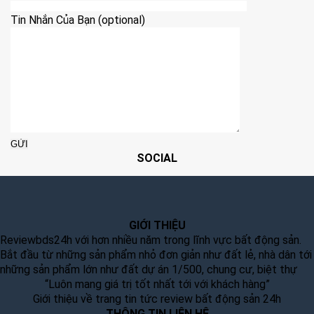
Tin Nhắn Của Bạn (optional)
SOCIAL
GIỚI THIỆU
Reviewbds24h với hơn nhiều năm trong lĩnh vực bất động sản.
Bắt đầu từ những sản phẩm nhỏ đơn giản như đất lẻ, nhà dân tới
những sản phẩm lớn như đất dự án 1/500, chung cư, biệt thự
“Luôn mang giá trị tốt nhất tới với khách hàng”
Giới thiệu về trang tin tức review bất động sản 24h
THÔNG TIN LIÊN HỆ