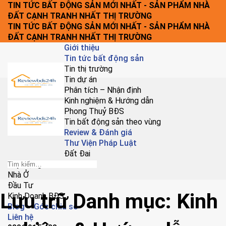
Chuyển
TIN TỨC BẤT ĐỘNG SẢN MỚI NHẤT - SẢN PHẨM NHÀ
đến
ĐẤT CẠNH TRANH NHẤT THỊ TRƯỜNG
nội
TIN TỨC BẤT ĐỘNG SẢN MỚI NHẤT - SẢN PHẨM NHÀ
dung
ĐẤT CẠNH TRANH NHẤT THỊ TRƯỜNG
Giới thiệu
Tin tức bất động sản
Tin thị trường
Tin dự án
Phân tích – Nhận định
Kinh nghiệm & Hướng dẫn
Phong Thuỷ BĐS
Tin bất động sản theo vùng
Review & Đánh giá
Thư Viện Pháp Luật
Đất Đai
Xây Dựng
Nhà Ở
Đầu Tư
Lưu trữ Danh mục:
Kinh
Kinh Doanh BĐS
Blog – Góc chia sẻ
Liên hệ