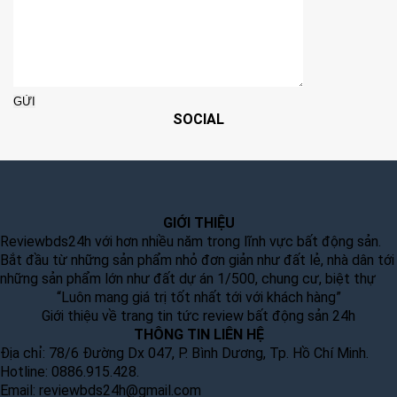
SOCIAL
GIỚI THIỆU
Reviewbds24h với hơn nhiều năm trong lĩnh vực bất động sản.
Bắt đầu từ những sản phẩm nhỏ đơn giản như đất lẻ, nhà dân tới
những sản phẩm lớn như đất dự án 1/500, chung cư, biệt thự
“Luôn mang giá trị tốt nhất tới với khách hàng”
Giới thiệu về trang tin tức review bất động sản 24h
THÔNG TIN LIÊN HỆ
Địa chỉ: 78/6 Đường Dx 047, P. Bình Dương, Tp. Hồ Chí Minh.
Hotline: 0886.915.428.
Email:
reviewbds24h@gmail.com