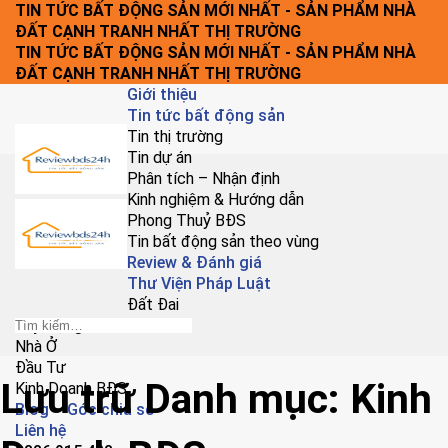
Chuyển
TIN TỨC BẤT ĐỘNG SẢN MỚI NHẤT - SẢN PHẨM NHÀ
đến
ĐẤT CẠNH TRANH NHẤT THỊ TRƯỜNG
nội
TIN TỨC BẤT ĐỘNG SẢN MỚI NHẤT - SẢN PHẨM NHÀ
dung
ĐẤT CẠNH TRANH NHẤT THỊ TRƯỜNG
Giới thiệu
Tin tức bất động sản
Tin thị trường
Tin dự án
Phân tích – Nhận định
Kinh nghiệm & Hướng dẫn
Phong Thuỷ BĐS
Tin bất động sản theo vùng
Review & Đánh giá
Thư Viện Pháp Luật
Đất Đai
Xây Dựng
Nhà Ở
Đầu Tư
Lưu trữ Danh mục:
Kinh
Kinh Doanh BĐS
Blog – Góc chia sẻ
Liên hệ