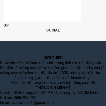
SOCIAL
GIỚI THIỆU
Reviewbds24h với hơn nhiều năm trong lĩnh vực bất động sản.
Bắt đầu từ những sản phẩm nhỏ đơn giản như đất lẻ, nhà dân tới
những sản phẩm lớn như đất dự án 1/500, chung cư, biệt thự
“Luôn mang giá trị tốt nhất tới với khách hàng”
Giới thiệu về trang tin tức review bất động sản 24h
THÔNG TIN LIÊN HỆ
Địa chỉ: 78/6 Đường Dx 047, P. Bình Dương, Tp. Hồ Chí Minh.
Hotline: 0886.915.428.
Email:
reviewbds24h@gmail.com