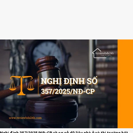
Nghị định 357/2025/NĐ-CP về cơ sở dữ liệu nhà ở và thị trường bất