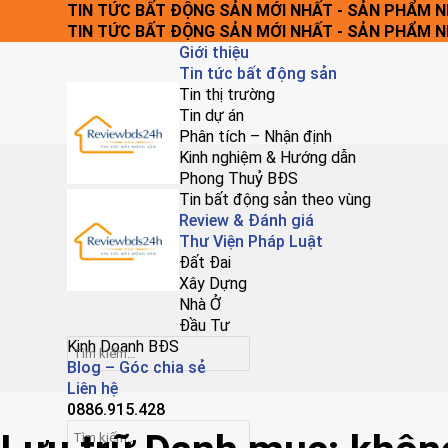
Chuyển
TIN TỨC BẤT ĐỘNG SẢN MỚI NHẤT - SẢN PHẨM 
đến
TIN TỨC BẤT ĐỘNG SẢN MỚI NHẤT - SẢN PHẨM 
nội
Giới thiệu
dung
Tin tức bất động sản
Tin thị trường
Tin dự án
Phân tích – Nhận định
Kinh nghiệm & Hướng dẫn
Phong Thuỷ BĐS
Tin bất động sản theo vùng
Review & Đánh giá
Thư Viện Pháp Luật
Đất Đai
Xây Dựng
Nhà Ở
Đầu Tư
Kinh Doanh BĐS
Blog – Góc chia sẻ
Liên hệ
0886.915.428