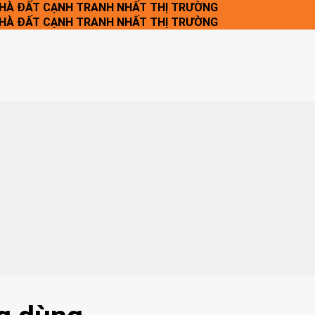
NHÀ ĐẤT CẠNH TRANH NHẤT THỊ TRƯỜNG
NHÀ ĐẤT CẠNH TRANH NHẤT THỊ TRƯỜNG