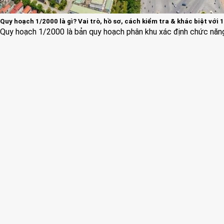
Quy hoạch 1/2000 là gì? Vai trò, hồ sơ, cách kiểm tra & khác biệt với 
Quy hoạch 1/2000 là bản quy hoạch phân khu xác định chức năng