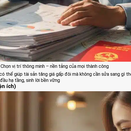
Chọn vị trí thông minh – nền tảng của mọi thành công
t có thể giúp tài sản tăng giá gấp đôi mà không cần sửa sang gì t
ầu hạ tầng, sinh lời bền vững
ện ích)