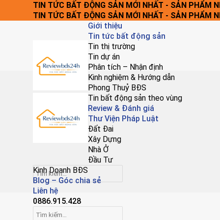
Chuyển
TIN TỨC BẤT ĐỘNG SẢN MỚI NHẤT - SẢN PHẨM 
đến
TIN TỨC BẤT ĐỘNG SẢN MỚI NHẤT - SẢN PHẨM 
nội
Giới thiệu
dung
Tin tức bất động sản
Tin thị trường
Tin dự án
Phân tích – Nhận định
Kinh nghiệm & Hướng dẫn
Phong Thuỷ BĐS
Tin bất động sản theo vùng
Review & Đánh giá
Thư Viện Pháp Luật
Đất Đai
Xây Dựng
Nhà Ở
Đầu Tư
Kinh Doanh BĐS
Blog – Góc chia sẻ
Liên hệ
0886.915.428