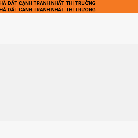
NHÀ ĐẤT CẠNH TRANH NHẤT THỊ TRƯỜNG
NHÀ ĐẤT CẠNH TRANH NHẤT THỊ TRƯỜNG