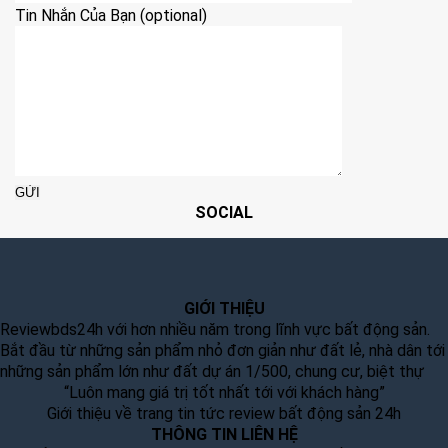
Tin Nhắn Của Bạn (optional)
SOCIAL
GIỚI THIỆU
Reviewbds24h với hơn nhiều năm trong lĩnh vực bất động sản.
Bắt đầu từ những sản phẩm nhỏ đơn giản như đất lẻ, nhà dân tới
những sản phẩm lớn như đất dự án 1/500, chung cư, biệt thự
“Luôn mang giá trị tốt nhất tới với khách hàng”
Giới thiệu về trang tin tức review bất động sản 24h
THÔNG TIN LIÊN HỆ