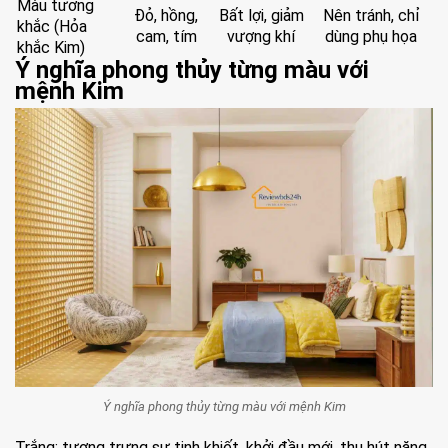
Màu tương
Đỏ, hồng,
Bất lợi, giảm
Nên tránh, chỉ
khắc (Hỏa
cam, tím
vượng khí
dùng phụ họa
khắc Kim)
Ý nghĩa phong thủy từng màu với
mệnh Kim
Ý nghĩa phong thủy từng màu với mệnh Kim
Trắng: tượng trưng sự tinh khiết, khởi đầu mới, thu hút năng