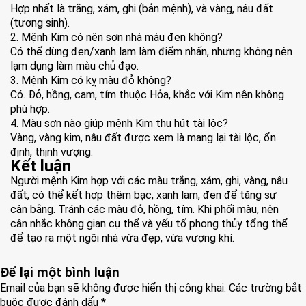
Hợp nhất là trắng, xám, ghi (bản mệnh), và vàng, nâu đất
(tương sinh).
2. Mệnh Kim có nên sơn nhà màu đen không?
Có thể dùng đen/xanh lam làm điểm nhấn, nhưng không nên
lạm dụng làm màu chủ đạo.
3. Mệnh Kim có kỵ màu đỏ không?
Có. Đỏ, hồng, cam, tím thuộc Hỏa, khắc với Kim nên không
phù hợp.
4. Màu sơn nào giúp mệnh Kim thu hút tài lộc?
Vàng, vàng kim, nâu đất được xem là mang lại tài lộc, ổn
định, thịnh vượng.
Kết luận
Người mệnh Kim hợp với các màu trắng, xám, ghi, vàng, nâu
đất, có thể kết hợp thêm bạc, xanh lam, đen để tăng sự
cân bằng. Tránh các màu đỏ, hồng, tím. Khi phối màu, nên
cân nhắc không gian cụ thể và yếu tố phong thủy tổng thể
để tạo ra một ngôi nhà vừa đẹp, vừa vượng khí.
Để lại một bình luận
Email của bạn sẽ không được hiển thị công khai.
Các trường bắt
buộc được đánh dấu
*