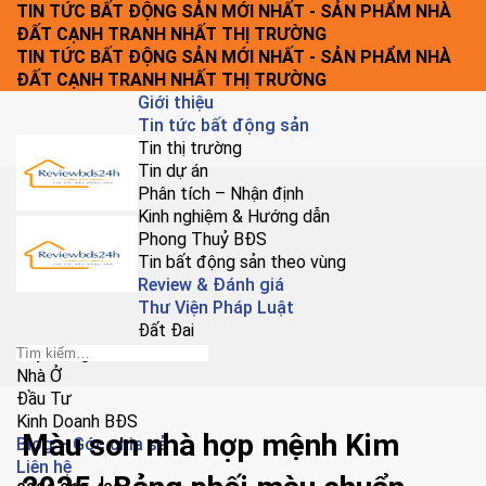
Chuyển
TIN TỨC BẤT ĐỘNG SẢN MỚI NHẤT - SẢN PHẨM NHÀ
đến
ĐẤT CẠNH TRANH NHẤT THỊ TRƯỜNG
nội
TIN TỨC BẤT ĐỘNG SẢN MỚI NHẤT - SẢN PHẨM NHÀ
dung
ĐẤT CẠNH TRANH NHẤT THỊ TRƯỜNG
Giới thiệu
Tin tức bất động sản
Tin thị trường
Tin dự án
Phân tích – Nhận định
Kinh nghiệm & Hướng dẫn
Phong Thuỷ BĐS
Tin bất động sản theo vùng
Review & Đánh giá
Thư Viện Pháp Luật
Đất Đai
Xây Dựng
Nhà Ở
Đầu Tư
Kinh Doanh BĐS
Màu sơn nhà hợp mệnh Kim
Blog – Góc chia sẻ
Liên hệ