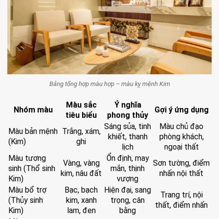
Bảng tổng hợp màu hợp – màu kỵ mệnh Kim
Màu sắc
Ý nghĩa
Nhóm màu
Gợi ý ứng dụng
tiêu biểu
phong thủy
Sáng sủa, tinh
Màu chủ đạo
Màu bản mệnh
Trắng, xám,
khiết, thanh
phòng khách,
(Kim)
ghi
lịch
ngoại thất
Màu tương
Ổn định, may
Vàng, vàng
Sơn tường, điểm
sinh (Thổ sinh
mắn, thịnh
kim, nâu đất
nhấn nội thất
Kim)
vượng
Màu bổ trợ
Bạc, bạch
Hiện đại, sang
Trang trí, nội
(Thủy sinh
kim, xanh
trọng, cân
thất, điểm nhấn
Kim)
lam, đen
bằng