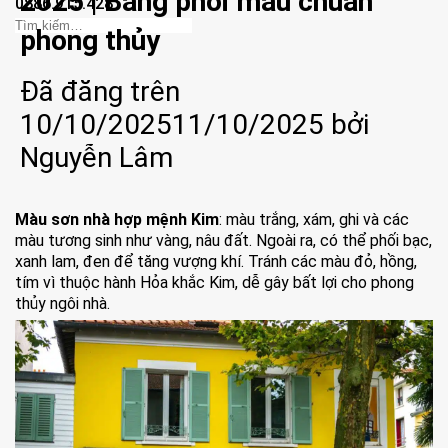
2025 | Bảng phối màu chuẩn
0886.915.428
phong thủy
Đã đăng trên
10/10/2025
11/10/2025
bởi
Nguyễn Lâm
Màu sơn nhà hợp mệnh Kim
: màu trắng, xám, ghi và các
màu tương sinh như vàng, nâu đất. Ngoài ra, có thể phối bạc,
xanh lam, đen để tăng vượng khí. Tránh các màu đỏ, hồng,
tím vì thuộc hành Hỏa khắc Kim, dễ gây bất lợi cho phong
thủy ngôi nhà.