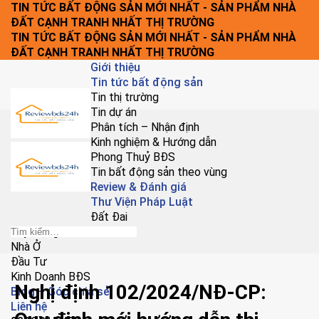
Chuyển
TIN TỨC BẤT ĐỘNG SẢN MỚI NHẤT - SẢN PHẨM NHÀ
đến
ĐẤT CẠNH TRANH NHẤT THỊ TRƯỜNG
nội
TIN TỨC BẤT ĐỘNG SẢN MỚI NHẤT - SẢN PHẨM NHÀ
dung
ĐẤT CẠNH TRANH NHẤT THỊ TRƯỜNG
Giới thiệu
Tin tức bất động sản
Tin thị trường
Tin dự án
Phân tích – Nhận định
Kinh nghiệm & Hướng dẫn
Phong Thuỷ BĐS
Tin bất động sản theo vùng
Review & Đánh giá
Thư Viện Pháp Luật
Đất Đai
Xây Dựng
Nhà Ở
Đầu Tư
Kinh Doanh BĐS
Nghị định 102/2024/NĐ-CP:
Blog – Góc chia sẻ
Liên hệ