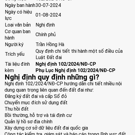
Ngày ban hành
30-07-2024
Ngày có hiệu
01-08-2024
lực
Loại văn bản
Nghị định
Cơ quan ban
Chính phủ
hành
Người ký
Trần Hồng Hà
Quy định chi tiết thi hành một số điều của
Trích yếu
Luật Đất đai
Tài liệu đính
Nghị định 102/2024/NĐ-CP
kèm
Phụ Lục Nghị định 102/2024/NĐ-CP
Nghị định quy định những gì?
Nghị định 102/2024/NĐ-CP hướng dẫn chi tiết nhiều nội
dung quan trọng liên quan đến đất đai như:
Đăng ký đất đai và cấp Sổ đỏ
Chuyển mục đích sử dụng đất
Thu hồi đất
Bồi thường, hỗ trợ và tái định cư
Quản lý hồ sơ địa chính
Xây dựng cơ sở dữ liệu đất đai quốc gia
Công tác kiểm tra, giám sát và báo cáo trong lĩnh vực đất