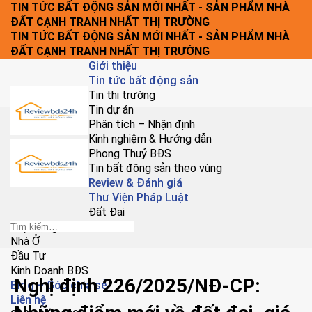
Chuyển
TIN TỨC BẤT ĐỘNG SẢN MỚI NHẤT - SẢN PHẨM NHÀ
đến
ĐẤT CẠNH TRANH NHẤT THỊ TRƯỜNG
nội
TIN TỨC BẤT ĐỘNG SẢN MỚI NHẤT - SẢN PHẨM NHÀ
dung
ĐẤT CẠNH TRANH NHẤT THỊ TRƯỜNG
Giới thiệu
Tin tức bất động sản
Tin thị trường
Tin dự án
Phân tích – Nhận định
Kinh nghiệm & Hướng dẫn
Phong Thuỷ BĐS
Tin bất động sản theo vùng
Review & Đánh giá
Thư Viện Pháp Luật
Đất Đai
Xây Dựng
Nhà Ở
Đầu Tư
Kinh Doanh BĐS
Nghị định 226/2025/NĐ-CP:
Blog – Góc chia sẻ
Liên hệ