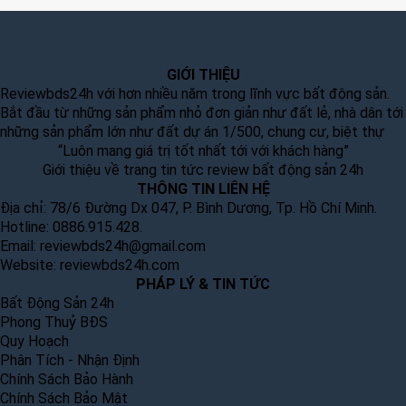
GIỚI THIỆU
Reviewbds24h với hơn nhiều năm trong lĩnh vực bất động sản.
Bắt đầu từ những sản phẩm nhỏ đơn giản như đất lẻ, nhà dân tới
những sản phẩm lớn như đất dự án 1/500, chung cư, biệt thự
“Luôn mang giá trị tốt nhất tới với khách hàng”
Giới thiệu về trang tin tức review bất động sản 24h
THÔNG TIN LIÊN HỆ
Địa chỉ: 78/6 Đường Dx 047, P. Bình Dương, Tp. Hồ Chí Minh.
Hotline: 0886.915.428.
Email:
reviewbds24h@gmail.com
Website:
reviewbds24h.com
PHÁP LÝ & TIN TỨC
Bất Động Sản 24h
Phong Thuỷ BĐS
Quy Hoạch
Phân Tích - Nhận Định
Chính Sách Bảo Hành
Chính Sách Bảo Mật