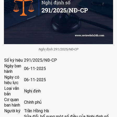
Nghị định 291/2025/NĐ-CP
Số ký hiệu
291/2025/NĐ-CP
Ngày ban
06-11-2025
hành
Ngày có
06-11-2025
hiệu lực
Loại văn
Nghị định
bản
Cơ quan
Chính phủ
ban hành
Người ký
Trần Hồng Hà
Sửa đổi, bổ sung một số điều của Nghị định số