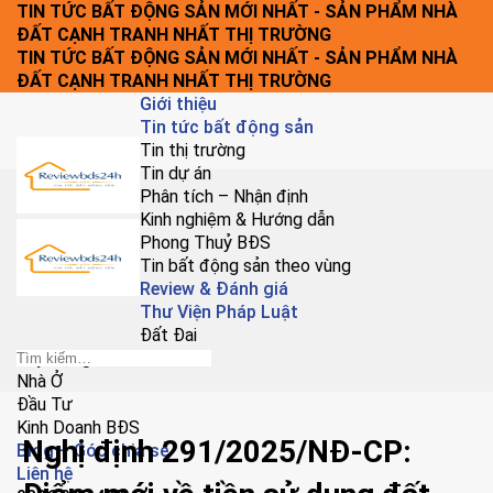
Chuyển
TIN TỨC BẤT ĐỘNG SẢN MỚI NHẤT - SẢN PHẨM NHÀ
đến
ĐẤT CẠNH TRANH NHẤT THỊ TRƯỜNG
nội
TIN TỨC BẤT ĐỘNG SẢN MỚI NHẤT - SẢN PHẨM NHÀ
dung
ĐẤT CẠNH TRANH NHẤT THỊ TRƯỜNG
Giới thiệu
Tin tức bất động sản
Tin thị trường
Tin dự án
Phân tích – Nhận định
Kinh nghiệm & Hướng dẫn
Phong Thuỷ BĐS
Tin bất động sản theo vùng
Review & Đánh giá
Thư Viện Pháp Luật
Đất Đai
Xây Dựng
Nhà Ở
Đầu Tư
Kinh Doanh BĐS
Nghị định 291/2025/NĐ-CP:
Blog – Góc chia sẻ
Liên hệ