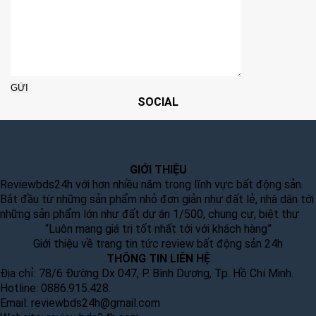
SOCIAL
GIỚI THIỆU
Reviewbds24h với hơn nhiều năm trong lĩnh vực bất động sản.
Bắt đầu từ những sản phẩm nhỏ đơn giản như đất lẻ, nhà dân tới
những sản phẩm lớn như đất dự án 1/500, chung cư, biệt thự
“Luôn mang giá trị tốt nhất tới với khách hàng”
Giới thiệu về trang tin tức review bất động sản 24h
THÔNG TIN LIÊN HỆ
Địa chỉ: 78/6 Đường Dx 047, P. Bình Dương, Tp. Hồ Chí Minh.
Hotline: 0886.915.428.
Email:
reviewbds24h@gmail.com