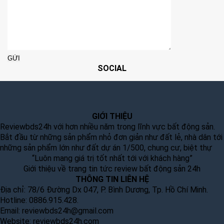
SOCIAL
GIỚI THIỆU
Reviewbds24h với hơn nhiều năm trong lĩnh vực bất động sản.
Bắt đầu từ những sản phẩm nhỏ đơn giản như đất lẻ, nhà dân tới
những sản phẩm lớn như đất dự án 1/500, chung cư, biệt thự
“Luôn mang giá trị tốt nhất tới với khách hàng”
Giới thiệu về trang tin tức review bất động sản 24h
THÔNG TIN LIÊN HỆ
Địa chỉ: 78/6 Đường Dx 047, P. Bình Dương, Tp. Hồ Chí Minh.
Hotline: 0886.915.428.
Email:
reviewbds24h@gmail.com
Website:
reviewbds24h.com