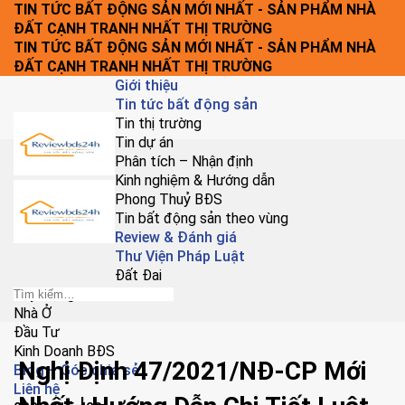
Chuyển
TIN TỨC BẤT ĐỘNG SẢN MỚI NHẤT - SẢN PHẨM NHÀ
đến
ĐẤT CẠNH TRANH NHẤT THỊ TRƯỜNG
nội
TIN TỨC BẤT ĐỘNG SẢN MỚI NHẤT - SẢN PHẨM NHÀ
dung
ĐẤT CẠNH TRANH NHẤT THỊ TRƯỜNG
Giới thiệu
Tin tức bất động sản
Tin thị trường
Tin dự án
Phân tích – Nhận định
Kinh nghiệm & Hướng dẫn
Phong Thuỷ BĐS
Tin bất động sản theo vùng
Review & Đánh giá
Thư Viện Pháp Luật
Đất Đai
Xây Dựng
Nhà Ở
Đầu Tư
Kinh Doanh BĐS
Nghị Định 47/2021/NĐ-CP Mới
Blog – Góc chia sẻ
Liên hệ