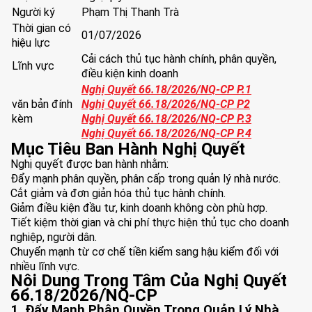
Người ký
Phạm Thị Thanh Trà
Thời gian có
01/07/2026
hiệu lực
Cải cách thủ tục hành chính, phân quyền,
Lĩnh vực
điều kiện kinh doanh
Nghị Quyết 66.18/2026/NQ-CP P.1
văn bản đính
Nghị Quyết 66.18/2026/NQ-CP P2
kèm
Nghị Quyết 66.18/2026/NQ-CP P.3
Nghị Quyết 66.18/2026/NQ-CP P.4
Mục Tiêu Ban Hành Nghị Quyết
Nghị quyết được ban hành nhằm:
Đẩy mạnh phân quyền, phân cấp trong quản lý nhà nước.
Cắt giảm và đơn giản hóa thủ tục hành chính.
Giảm điều kiện đầu tư, kinh doanh không còn phù hợp.
Tiết kiệm thời gian và chi phí thực hiện thủ tục cho doanh
nghiệp, người dân.
Chuyển mạnh từ cơ chế tiền kiểm sang hậu kiểm đối với
nhiều lĩnh vực.
Nội Dung Trọng Tâm Của Nghị Quyết
66.18/2026/NQ-CP
1. Đẩy Mạnh Phân Quyền Trong Quản Lý Nhà