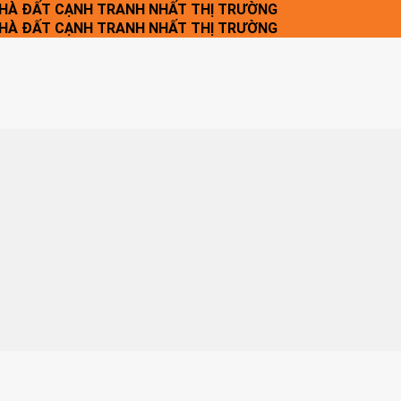
NHÀ ĐẤT CẠNH TRANH NHẤT THỊ TRƯỜNG
NHÀ ĐẤT CẠNH TRANH NHẤT THỊ TRƯỜNG