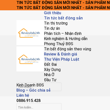
Chuyển
TIN TỨC BẤT ĐỘNG SẢN MỚI NHẤT - SẢN PHẨM 
đến
TIN TỨC BẤT ĐỘNG SẢN MỚI NHẤT - SẢN PHẨM 
nội
Giới thiệu
dung
Tin tức bất động sản
Tin thị trường
Tin dự án
Phân tích – Nhận định
Kinh nghiệm & Hướng dẫn
Phong Thuỷ BĐS
Tin bất động sản theo vùng
Review & Đánh giá
Thư Viện Pháp Luật
Đất Đai
Xây Dựng
Nhà Ở
Đầu Tư
Kinh Doanh BĐS
Blog – Góc chia sẻ
Liên hệ
0886.915.428