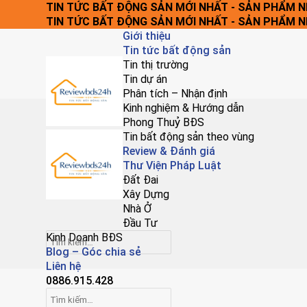
Chuyển
TIN TỨC BẤT ĐỘNG SẢN MỚI NHẤT - SẢN PHẨM 
đến
TIN TỨC BẤT ĐỘNG SẢN MỚI NHẤT - SẢN PHẨM 
nội
Giới thiệu
dung
Tin tức bất động sản
Tin thị trường
Tin dự án
Phân tích – Nhận định
Kinh nghiệm & Hướng dẫn
Phong Thuỷ BĐS
Tin bất động sản theo vùng
Review & Đánh giá
Thư Viện Pháp Luật
Đất Đai
Xây Dựng
Nhà Ở
Đầu Tư
Kinh Doanh BĐS
Blog – Góc chia sẻ
Liên hệ
0886.915.428