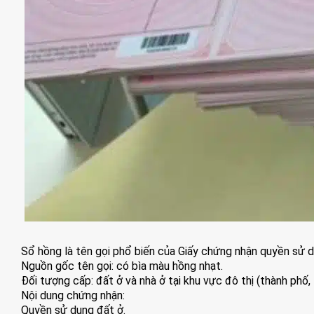
Sổ hồng là tên gọi phổ biến của Giấy chứng nhận quyền sử dụ
Nguồn gốc tên gọi: có bìa màu hồng nhạt.
Đối tượng cấp: đất ở và nhà ở tại khu vực đô thị (thành phố, th
Nội dung chứng nhận:
Quyền sử dụng đất ở.