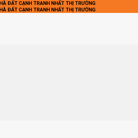
NHÀ ĐẤT CẠNH TRANH NHẤT THỊ TRƯỜNG
NHÀ ĐẤT CẠNH TRANH NHẤT THỊ TRƯỜNG