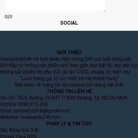
SOCIAL
GIỚI THIỆU
Reviewbds24h với hơn nhiều năm trong lĩnh vực bất động sản.
Bắt đầu từ những sản phẩm nhỏ đơn giản như đất lẻ, nhà dân tới
những sản phẩm lớn như đất dự án 1/500, chung cư, biệt thự
“Luôn mang giá trị tốt nhất tới với khách hàng”
Giới thiệu về trang tin tức review bất động sản 24h
THÔNG TIN LIÊN HỆ
Địa chỉ: 78/6 Đường Dx 047, P. Bình Dương, Tp. Hồ Chí Minh.
Hotline: 0886.915.428.
Email:
reviewbds24h@gmail.com
Website:
reviewbds24h.com
PHÁP LÝ & TIN TỨC
Bất Động Sản 24h
Phong Thuỷ BĐS