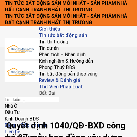
Chuyển
TIN TỨC BẤT ĐỘNG SẢN MỚI NHẤT - SẢN PHẨM NHÀ
đến
ĐẤT CẠNH TRANH NHẤT THỊ TRƯỜNG
nội
TIN TỨC BẤT ĐỘNG SẢN MỚI NHẤT - SẢN PHẨM NHÀ
dung
ĐẤT CẠNH TRANH NHẤT THỊ TRƯỜNG
Giới thiệu
Tin tức bất động sản
Tin thị trường
Tin dự án
Phân tích – Nhận định
Kinh nghiệm & Hướng dẫn
Phong Thuỷ BĐS
Tin bất động sản theo vùng
Review & Đánh giá
Thư Viện Pháp Luật
Đất Đai
Xây Dựng
Nhà Ở
Đầu Tư
Kinh Doanh BĐS
Quyết định 1040/QĐ-BXD công
Blog – Góc chia sẻ
Liên hệ