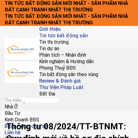
Chuyển
TIN TỨC BẤT ĐỘNG SẢN MỚI NHẤT - SẢN PHẨM NHÀ
đến
ĐẤT CẠNH TRANH NHẤT THỊ TRƯỜNG
nội
TIN TỨC BẤT ĐỘNG SẢN MỚI NHẤT - SẢN PHẨM NHÀ
dung
ĐẤT CẠNH TRANH NHẤT THỊ TRƯỜNG
Giới thiệu
Tin tức bất động sản
Tin thị trường
Tin dự án
Phân tích – Nhận định
Kinh nghiệm & Hướng dẫn
Phong Thuỷ BĐS
Tin bất động sản theo vùng
Review & Đánh giá
Thư Viện Pháp Luật
Đất Đai
Xây Dựng
Nhà Ở
Đầu Tư
Kinh Doanh BĐS
Thông tư 08/2024/TT-BTNMT:
Blog – Góc chia sẻ
Liên hệ