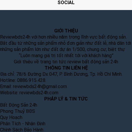
SOCIAL
GIỚI THIỆU
Reviewbds24h với hơn nhiều năm trong lĩnh vực bất động sản.
Bắt đầu từ những sản phẩm nhỏ đơn giản như đất lẻ, nhà dân tới
những sản phẩm lớn như đất dự án 1/500, chung cư, biệt thự
“Luôn mang giá trị tốt nhất tới với khách hàng”
Giới thiệu về trang tin tức review bất động sản 24h
THÔNG TIN LIÊN HỆ
Địa chỉ: 78/6 Đường Dx 047, P. Bình Dương, Tp. Hồ Chí Minh.
Hotline: 0886.915.428.
Email:
reviewbds24h@gmail.com
Website:
reviewbds24h.com
PHÁP LÝ & TIN TỨC
Bất Động Sản 24h
Phong Thuỷ BĐS
Quy Hoạch
Phân Tích - Nhận Định
Chính Sách Bảo Hành