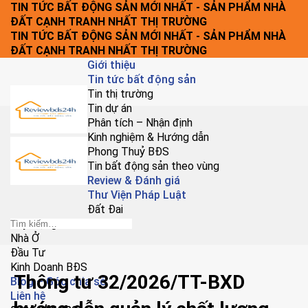
Chuyển
TIN TỨC BẤT ĐỘNG SẢN MỚI NHẤT - SẢN PHẨM NHÀ
đến
ĐẤT CẠNH TRANH NHẤT THỊ TRƯỜNG
nội
TIN TỨC BẤT ĐỘNG SẢN MỚI NHẤT - SẢN PHẨM NHÀ
dung
ĐẤT CẠNH TRANH NHẤT THỊ TRƯỜNG
Giới thiệu
Tin tức bất động sản
Tin thị trường
Tin dự án
Phân tích – Nhận định
Kinh nghiệm & Hướng dẫn
Phong Thuỷ BĐS
Tin bất động sản theo vùng
Review & Đánh giá
Thư Viện Pháp Luật
Đất Đai
Xây Dựng
Nhà Ở
Đầu Tư
Kinh Doanh BĐS
Thông tư 32/2026/TT-BXD
Blog – Góc chia sẻ
Liên hệ